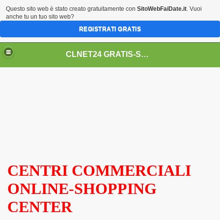
Questo sito web è stato creato gratuitamente con
SitoWebFaiDate.it
. Vuoi
anche tu un tuo sito web?
REGISTRATI GRATIS
CLNET24 GRATIS-SCONTI-LAVORO-NEGOZI-GUADAGNARE-SALUTE-AFFILIAZIONI-TURISMO-$$$-LOVE-ASTE-CASHBACK-BITCOIN-UTILITY-BONUS-SEO-CORSI-SOFTWARE-SERVIZI-INVESTIMENTI-MARKETING-BUSINESS-ECOMMERCE-COUPON....
egozi - guadagnare - salute - affiliazioni - turismo - $$$ - lo
CENTRI COMMERCIALI
ONLINE-SHOPPING
CENTER